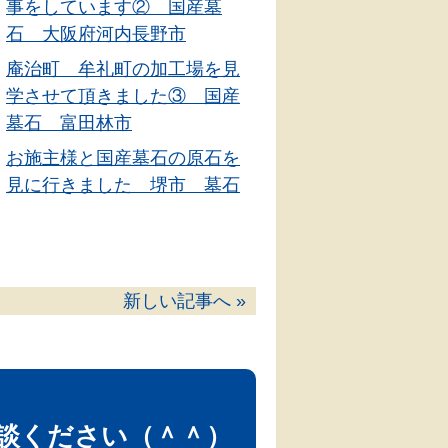
事をしています② 国産墓
石 大阪府河内長野市
庵治町 牟礼町の加工場を見
学させて頂きました③ 国産
墓石 富田林市
お施主様と国産墓石の原石を
見に行きました 堺市 墓石
新しい記事へ »
談ください（＾＾）