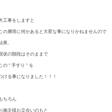
大工事をしますと
この層塔に何かあると大変な事になりかねませんので
結果、
現状の階段はそのままで
この ” 手すり ” を
つける事になりました！！！
もちろん
お施主様お立会いのもと