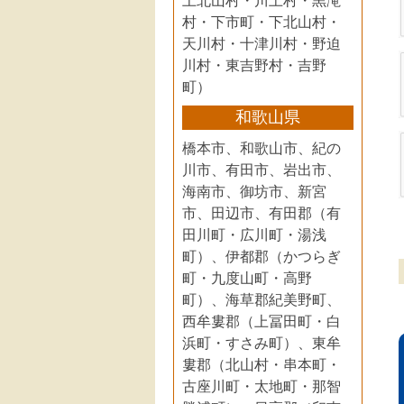
上北山村・川上村・黒滝
村・下市町・下北山村・
天川村・十津川村・野迫
川村・東吉野村・吉野
町）
和歌山県
橋本市、和歌山市、紀の
川市、有田市、岩出市、
海南市、御坊市、新宮
市、田辺市、有田郡（有
田川町・広川町・湯浅
町）、伊都郡（かつらぎ
町・九度山町・高野
町）、海草郡紀美野町、
西牟婁郡（上冨田町・白
浜町・すさみ町）、東牟
婁郡（北山村・串本町・
古座川町・太地町・那智