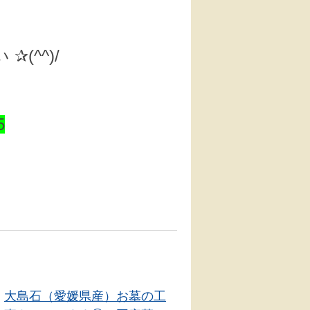
(^^)/
5
大島石（愛媛県産）お墓の工