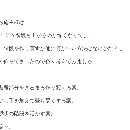
お施主様は
「 年々階段を上がるのが怖くなって、、、
階段を作り直すか他に何かいい方法はないかな？ 」
と仰ってましたので色々考えてみました。
階段部分をまるまる作り変える案、
少し手を加えて登り易くする案、
現状の階段を活かす案、
等々。