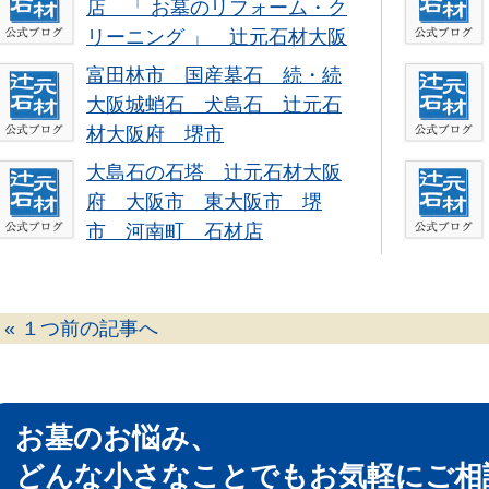
店 「 お墓のリフォーム・ク
リーニング 」 辻元石材大阪
府 戒名追加彫り
富田林市 国産墓石 続・続
大阪城蛸石 犬島石 辻元石
材大阪府 堺市
大島石の石塔 辻元石材大阪
府 大阪市 東大阪市 堺
市 河南町 石材店
« １つ前の記事へ
お墓のお悩み、
どんな小さなことでもお気軽にご相