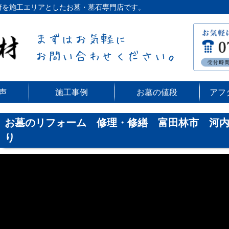
阪府を施工エリアとしたお墓・墓石専門店です。
声
施工事例
お墓の値段
アフ
お墓のリフォーム 修理・修繕 富田林市 河
り