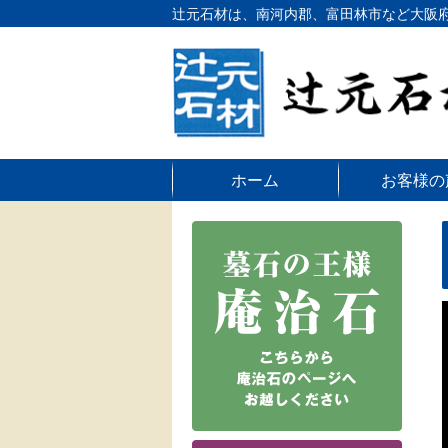
辻󠄀元石材は、南河内郡、富田林市など大
ホーム
お客様の