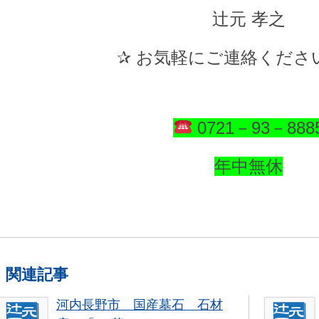
辻元 孝之
✰ お気軽にご連絡ください ✰
0721－93－888
年中無休
関連記事
河内長野市 国産墓石 石材