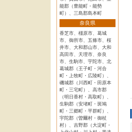
能郡（豊能町・能勢
町）、三島郡島本町
奈良県
香芝市、橿原市、葛城
市、御所市、五條市、桜
井市、大和郡山市、大和
高田市、天理市、奈良
市、生駒市、宇陀市、北
葛城郡（王子町・河合
町・上牧町・広陵町）、
磯城郡（川西町・田原本
町・三宅町）、高市郡
（明日香村・高取町）、
生駒郡（安堵町・斑鳩
町・三郷町・平群町）、
宇陀郡（曽爾村・御杖
村）、吉野郡（大淀町・