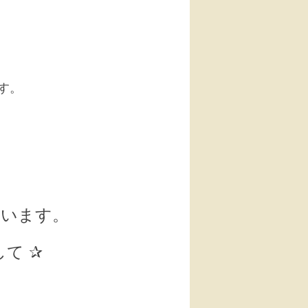
す。
ざいます。
て ✰