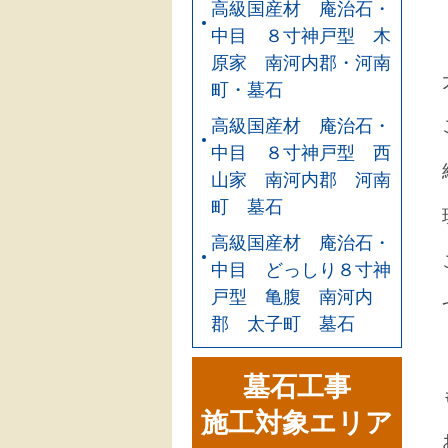
高級国産材 庵治石・
中目 ８寸神戸型 木
原家 南河内郡・河南
町・墓石
高級国産材 庵治石・
中目 ８寸神戸型 西
山家 南河内郡 河南
町 墓石
高級国産材 庵治石・
中目 どっしり８寸神
戸型 亀腹 南河内
郡 太子町 墓石
墓石工事
施工対象エリア