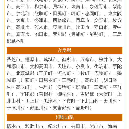
市、高石市、和泉市、貝塚市、泉南市、泉佐野市、阪南
市、泉北郡（熊取町・田尻町・岬町・忠岡町）、東大阪
市、大東市、摂津市、四條畷市、門真市、交野市、枚方
市、高槻市、茨木市、寝屋川市、吹田市、守口市、豊中
市、箕面市、池田市、豊能郡（豊能町・能勢町）、三島
郡島本町
奈良県
香芝市、橿原市、葛城市、御所市、五條市、桜井市、大
和郡山市、大和高田市、天理市、奈良市、生駒市、宇陀
市、北葛城郡（王子町・河合町・上牧町・広陵町）、磯
城郡（川西町・田原本町・三宅町）、高市郡（明日香
村・高取町）、生駒郡（安堵町・斑鳩町・三郷町・平群
町）、宇陀郡（曽爾村・御杖村）、吉野郡（大淀町・上
北山村・川上村・黒滝村・下市町・下北山村・天川村・
十津川村・野迫川村・東吉野村・吉野町）
和歌山県
橋本市、和歌山市、紀の川市、有田市、岩出市、海南