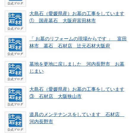
大島石（愛媛県産）お墓の工事をしています
① 国産墓石 大阪府富田林市
「 お墓のリフォームの現場からです 」 富田
林市 墓石 石材店 辻元石材大阪府
墓地を更地に戻しました 河内長野市 お墓
じまい
大島石（愛媛県産）お墓の工事をしています
③ 石材店 大阪狭山市
道具のメンテナンスをしています 石材店
河内長野市