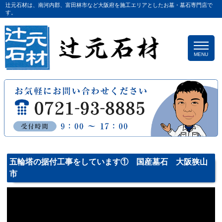
辻󠄀元石材は、南河内郡、富田林市など大阪府を施工エリアとしたお墓・墓石専門店で
す。
MENU
五輪塔の据付工事をしています① 国産墓石 大阪狭山
市