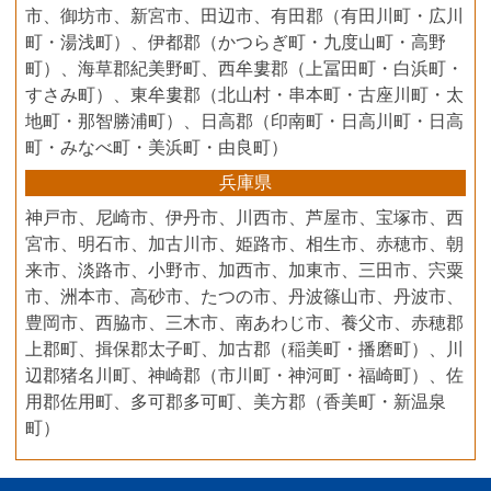
市、御坊市、新宮市、田辺市、有田郡（有田川町・広川
町・湯浅町）、伊都郡（かつらぎ町・九度山町・高野
町）、海草郡紀美野町、西牟婁郡（上冨田町・白浜町・
すさみ町）、東牟婁郡（北山村・串本町・古座川町・太
地町・那智勝浦町）、日高郡（印南町・日高川町・日高
町・みなべ町・美浜町・由良町）
兵庫県
神戸市、尼崎市、伊丹市、川西市、芦屋市、宝塚市、西
宮市、明石市、加古川市、姫路市、相生市、赤穂市、朝
来市、淡路市、小野市、加西市、加東市、三田市、宍粟
市、洲本市、高砂市、たつの市、丹波篠山市、丹波市、
豊岡市、西脇市、三木市、南あわじ市、養父市、赤穂郡
上郡町、揖保郡太子町、加古郡（稲美町・播磨町）、川
辺郡猪名川町、神崎郡（市川町・神河町・福崎町）、佐
用郡佐用町、多可郡多可町、美方郡（香美町・新温泉
町）