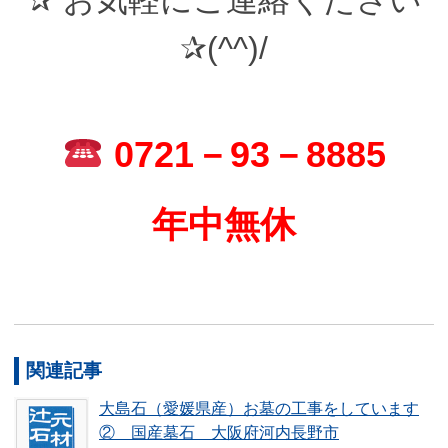
✰(^^)/
0721－93－8885
年中無休
関連記事
大島石（愛媛県産）お墓の工事をしています
② 国産墓石 大阪府河内長野市