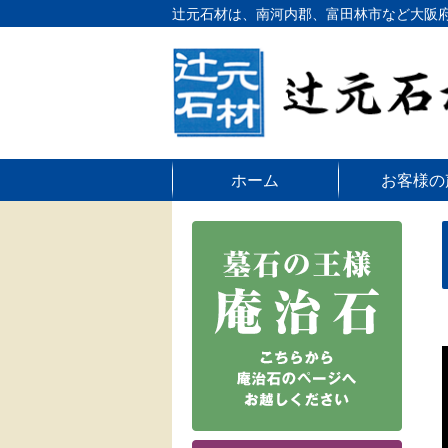
辻󠄀元石材は、南河内郡、富田林市など大
ホーム
お客様の