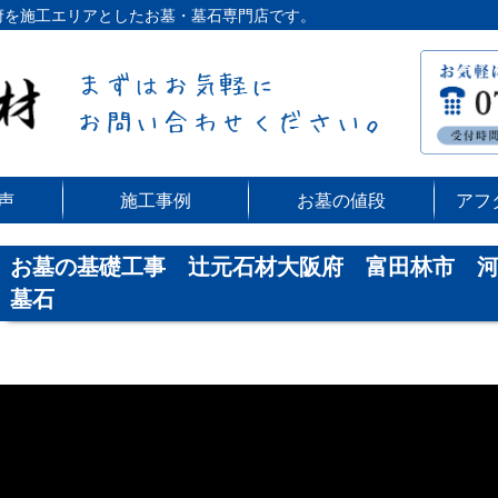
阪府を施工エリアとしたお墓・墓石専門店です。
声
施工事例
お墓の値段
アフ
お墓の基礎工事 辻元石材大阪府 富田林市 
墓石