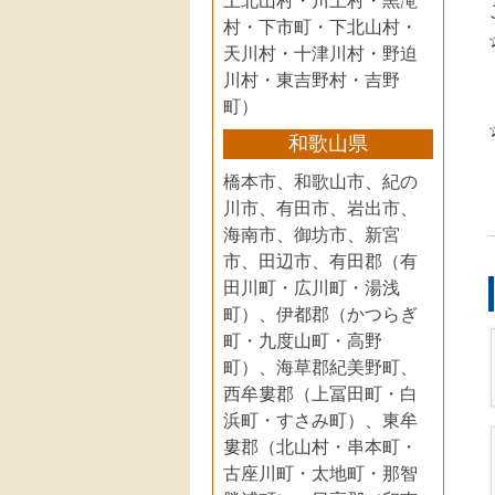
上北山村・川上村・黒滝
村・下市町・下北山村・
天川村・十津川村・野迫
川村・東吉野村・吉野
町）
和歌山県
橋本市、和歌山市、紀の
川市、有田市、岩出市、
海南市、御坊市、新宮
市、田辺市、有田郡（有
田川町・広川町・湯浅
町）、伊都郡（かつらぎ
町・九度山町・高野
町）、海草郡紀美野町、
西牟婁郡（上冨田町・白
浜町・すさみ町）、東牟
婁郡（北山村・串本町・
古座川町・太地町・那智