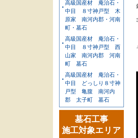
高級国産材 庵治石・
中目 ８寸神戸型 木
原家 南河内郡・河南
町・墓石
高級国産材 庵治石・
中目 ８寸神戸型 西
山家 南河内郡 河南
町 墓石
高級国産材 庵治石・
中目 どっしり８寸神
戸型 亀腹 南河内
郡 太子町 墓石
墓石工事
施工対象エリア