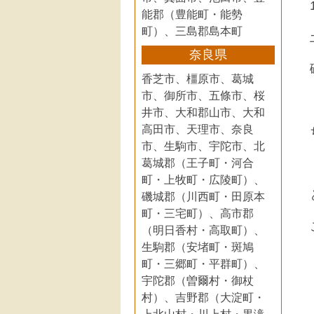
能郡（豊能町・能勢
町）、三島郡島本町
奈良県
香芝市、橿原市、葛城
市、御所市、五條市、桜
井市、大和郡山市、大和
高田市、天理市、奈良
市、生駒市、宇陀市、北
葛城郡（王子町・河合
町・上牧町・広陵町）、
磯城郡（川西町・田原本
町・三宅町）、高市郡
（明日香村・高取町）、
生駒郡（安堵町・斑鳩
町・三郷町・平群町）、
宇陀郡（曽爾村・御杖
村）、吉野郡（大淀町・