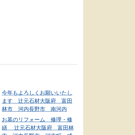
今年もよろしくお願いいたし
ます 辻元石材大阪府 富田
林市 河内長野市 南河内
墓石
お墓のリフォーム 修理・修
繕 辻元石材大阪府 富田林