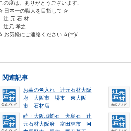
この度は、ありがとうございます。
✰ 日本一の職人を目指して ✰
辻 元 石 材
辻元 孝之
✰ お気軽にご連絡ください ✰(^^)/
関連記事
お墓の色入れ 辻元石材大阪
府 大阪市 堺市 東大阪
市 石材店
郡 国産
続・大阪城蛸石 犬島石 辻
元石材大阪府 富田林市 河